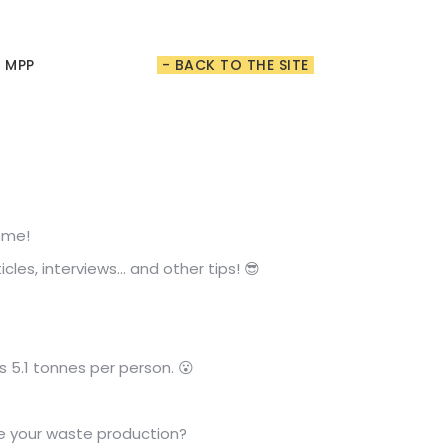
t MPP
- BACK TO THE SITE
eme!
es, interviews... and other tips! 😎
's 5.1 tonnes per person. 😮
e your waste production?