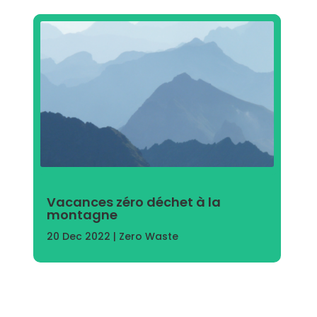
Vacances zéro déchet à la
montagne
20 Dec 2022
|
Zero Waste