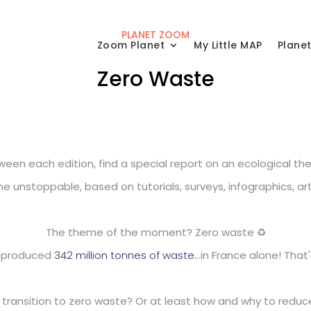
PLANET ZOOM
Zoom Planet
My Little MAP
Plane
Zero Waste
ween each edition, find a special report on an ecological th
unstoppable, based on tutorials, surveys, infographics, articl
The theme of the moment? Zero waste ♻️
re produced
342 million tonnes of waste
.
..in France alone! That
transition to zero waste? Or at least how and why to reduc