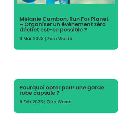
Mélanie Cambon, Run For Planet
– Organiser un événement zéro
déchet est-ce possible ?
3 Mar 2023
|
Zero Waste
Pourquoi opter pour une garde
robe capsule ?
5 Feb 2023
|
Zero Waste