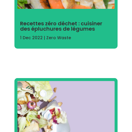
Recettes zéro déchet : cuisiner
des épluchures de légumes
1 Dec 2022
|
Zero Waste