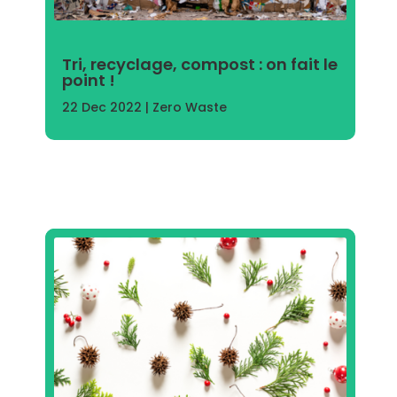
Tri, recyclage, compost : on fait le
point !
22 Dec 2022
|
Zero Waste