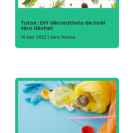
Tutos : DIY décorations de noël
zéro déchet
14 Dec 2022
|
Zero Waste