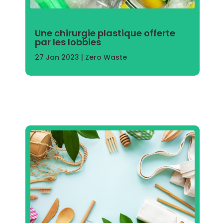
Une chirurgie plastique offerte
par les lobbies
27 Jan 2023
|
Zero Waste