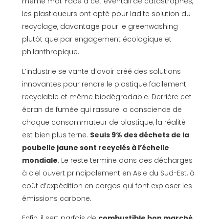
même mal. Face à cet éventail de catastrophes,
les plastiqueurs ont opté pour ladite solution du
recyclage, davantage pour le greenwashing
plutôt que par engagement écologique et
philanthropique.
L’industrie se vante d’avoir créé des solutions
innovantes pour rendre le plastique facilement
recyclable et même biodégradable. Derrière cet
écran de fumée qui rassure la conscience de
chaque consommateur de plastique, la réalité
est bien plus terne.
Seuls 9% des déchets de la
poubelle jaune sont recyclés à l’échelle
mondiale
. Le reste termine dans des décharges
à ciel ouvert principalement en Asie du Sud-Est, à
coût d’expédition en cargos qui font exploser les
émissions carbone.
Enfin, il sert parfois de
combustible bon marché