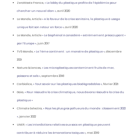
ZeroWaste France,
« Le lobby du plastique profite de l’épidémie pour
chercher un nouvel élan »
, avril 2020
Le Monde, Article
« A la faveur de la crise sanitaire, le plastique à usage
unique fait son retour en force »
, avril 2020
Le Monde, Article
« Le bisphénol A considéré « extrêmement préoccupant »
par l’Europe »
, juin 2017
TV5 Monde,
« Le 7ème continent : un monstre de plastique »
, décembre
2021
Natura Sciences,
« Les microplastiques contaminent fruits de mer,
poissons et sels »
, septembre 2018
Carbiolice,
« Tout savoir sur les plastiques biodégradables »
, février 2021
Gaia,
« Pour résoudre la crise climatique, nous devons résoudre la crise du
plastique »
Climate Selectra,
« Pays les plus gros pollueurs du monde : classement 2022
»
, janvier 2022
UNEP,
« Les interdictions relatives aux sacs en plastique peuvent
contribuer à réduire les émanations toxiques »
, mai 2019