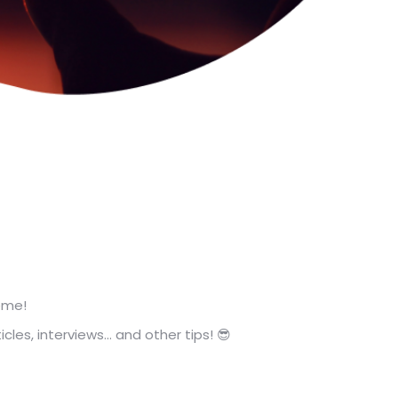
eme!
es, interviews... and other tips! 😎