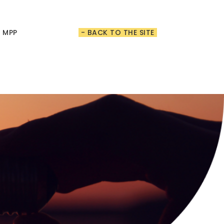
t MPP
- BACK TO THE SITE