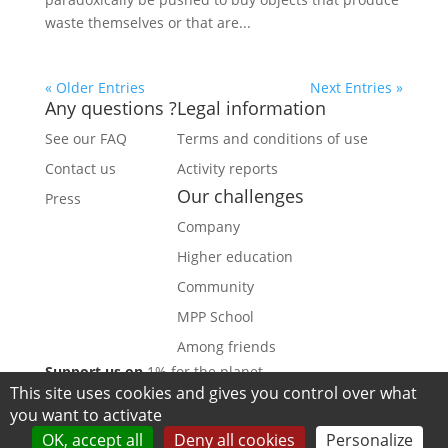
waste themselves or that are...
« Older Entries
Next Entries »
Any questions ?
Legal information
See our FAQ
Terms and conditions of use
Contact us
Activity reports
Facebook
Instagram
LinkedIn
Our challenges
Press
Company
Higher education
Community
MPP School
Among friends
Support us on
1% for the planet
This site uses cookies and gives you control over what
you want to activate
Designed by
Elegant Themes
| Powered by
OK, accept all
Deny all cookies
Personalize