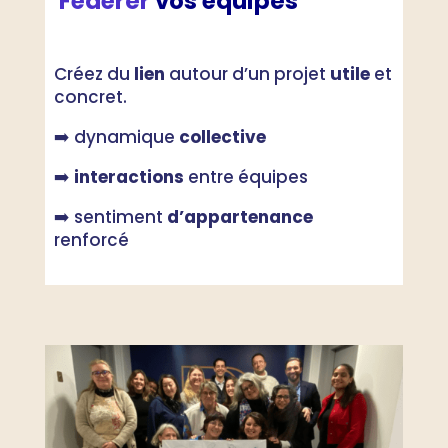
Fédérer
vos équipes
Créez du
lien
autour d’un projet
utile
et
concret.
➡️ dynamique
collective
➡️
interactions
entre équipes
➡️ sentiment
d’appartenance
renforcé