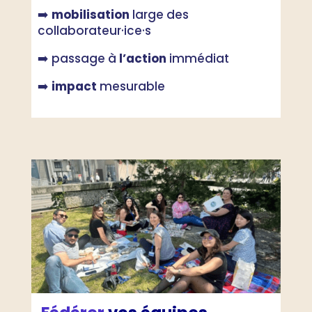
➡️
mobilisation
large des
collaborateur
·ice·
s
➡️ passage à
l’action
immédiat
➡️
impact
mesurable