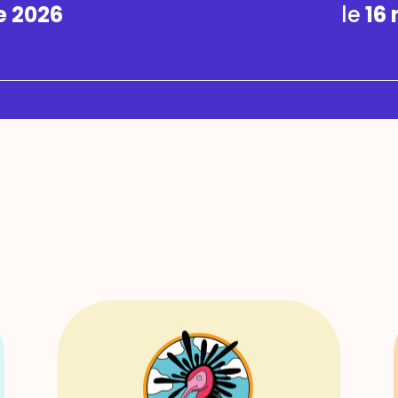
 2026
le
16