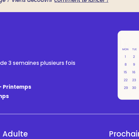
ge ? Viens découvrir
comment te lancer !
de 3 semaines plusieurs fois
 – Printemps
emps
n Adulte
Prochain