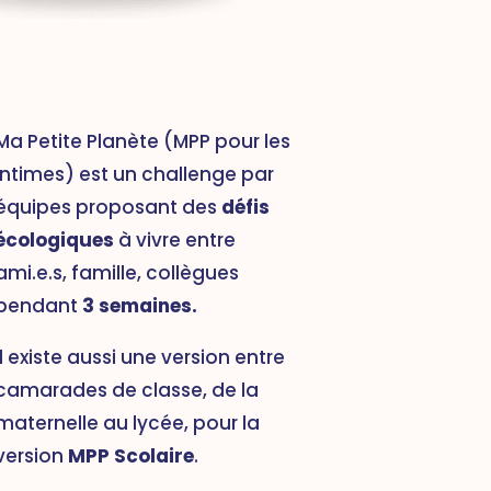
Ma Petite Planète (MPP pour les
intimes) est un challenge par
équipes proposant des
défis
écologiques
à vivre entre
ami.e.s, famille, collègues
pendant
3 semaines.
Il existe aussi une version entre
camarades de classe, de la
maternelle au lycée, pour la
version
MPP Scolaire
.