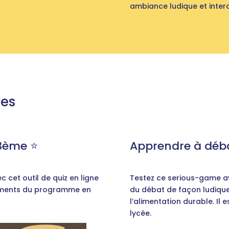
ambiance ludique et intera
ves
3ème ⭐️
Apprendre à déba
 cet outil de quiz en ligne
Testez ce serious-game av
léments du programme en
du débat de façon ludiqu
l’alimentation durable. Il 
lycée.