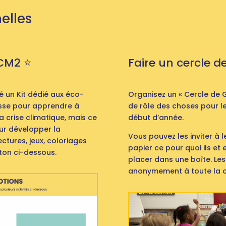
nelles
CM2 ⭐️
Faire un cercle d
é un Kit dédié aux éco-
Organisez un « Cercle de G
lasse pour apprendre à
de rôle des choses pour le
a crise climatique, mais ce
début d’année.
our développer la
Vous pouvez les inviter à le
ctures, jeux, coloriages
papier ce pour quoi ils et 
uton ci-dessous.
placer dans une boîte. Les
anonymement à toute la c