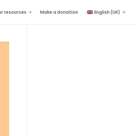
r resources
Make a donation
English (UK)