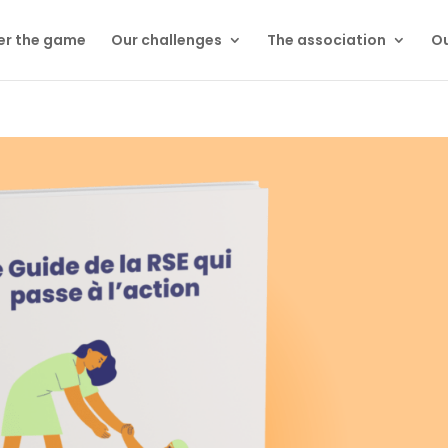
er the game
Our challenges
The association
Ou