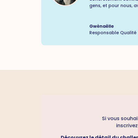
gens, et pour nous, a
Gwénaëlle
Responsable Qualité 
Si vous souha
inscrive
Découvrez le détail du chall