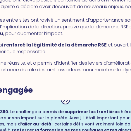
majorité a déclaré avoir découvert de nouveaux enjeux, n
es entre sites ont ravivé un sentiment d’appartenance souv
’implication de la direction, preuve que la démarche RSE s
au
, pour augmenter l’impact.
si
renforcé la légitimité de la démarche RSE
et ouvert 
umérique responsable.
e réussite, et a permis d’identifier des leviers d’améliora
mportance du rôle des ambassadeurs pour maintenir la dyn
e engagée
 360
. Le challenge a permis de
supprimer les frontières
hiéra
sur son impact sur la planète. Aussi, il était important po
es, mais d
’aller au-delà
: certains défis vont vraiment loin da
bué à
renforcer la formation de mes collègues et ma direc