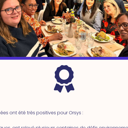

bées ont été très positives pour Orsys :
 ligues, ont relevé plusieurs centaines de défis environnem