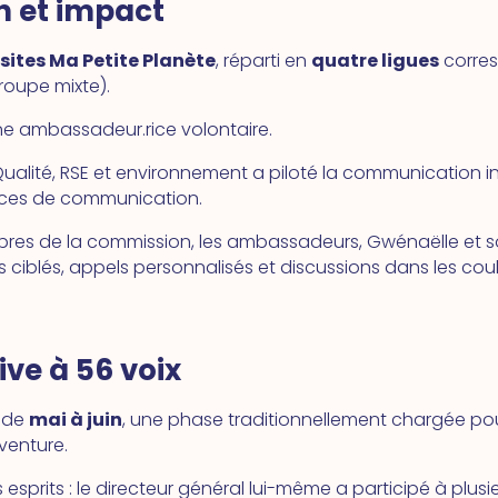
un et impact
sites Ma Petite Planète
, réparti en
quatre ligues
corre
roupe mixte).
e ambassadeur.rice volontaire.
alité, RSE et environnement a piloté la communication int
ources de communication.
mbres de la commission, les ambassadeurs, Gwénaëlle et 
ls ciblés, appels personnalisés et discussions dans les coul
ive à 56 voix
e de
mai à juin
, une phase traditionnellement chargée po
venture.
 esprits : le directeur général lui-même a participé à plusi