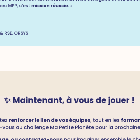
vec MPP, c’est
mission réussie
. »
& RSE
,
ORSYS
✨ Maintenant, à
vous de jouer !
itez
renforcer le lien de vos équipes
, tout en les
formant
z-vous au challenge Ma Petite Planète pour la prochaine 
enge, ou contactez-nous
pour imaginer ensemble le cha