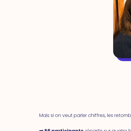
Mais si on veut parler chiffres, les retom
➡️ 56 participants
, répartis sur quatre