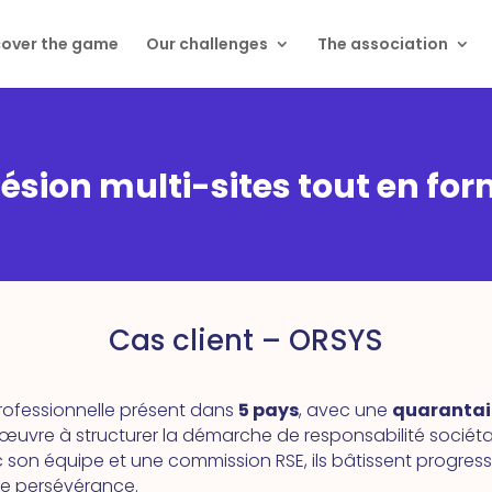
cover the game
Our challenges
The association
ésion multi-sites tout en fo
Cas client – ORSYS
rofessionnelle présent dans
5 pays
, avec une
quarantai
, œuvre à structurer la démarche de responsabilité sociéta
son équipe et une commission RSE, ils bâtissent progress
de persévérance.