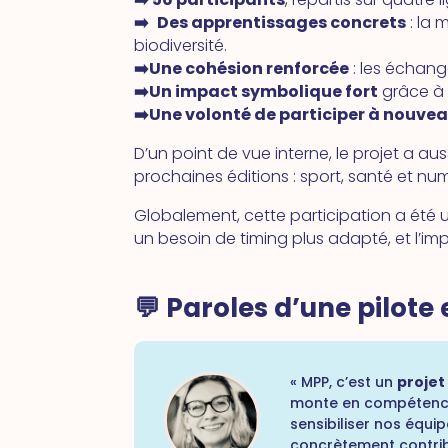
➡️
Des apprentissages concrets
: la 
biodiversité.
➡️Une cohésion renforcée
: les échang
➡️Un impact symbolique fort
grâce à l
➡️Une volonté de participer à nouve
D’un point de vue interne, le projet a aus
prochaines éditions : sport, santé et n
Globalement, cette participation a été un
un besoin de timing plus adapté, et l’i
💬 Paroles d’une pilot
« MPP, c’est un
projet
monte en compétence 
sensibiliser nos équip
concrètement contri