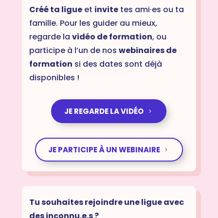
Créé ta ligue
et
invite
tes ami·es ou ta
famille. Pour les guider au mieux,
regarde la
vidéo de formation
, ou
participe à l’un de nos
webinaires de
formation
si des dates sont déjà
disponibles !
JE REGARDE LA VIDÉO
JE PARTICIPE À UN WEBINAIRE
Tu souhaites rejoindre une ligue avec
des inconnu.e.s ?