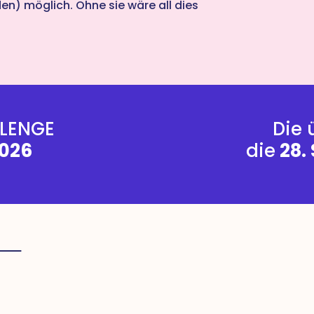
n) möglich. Ohne sie wäre all dies
LENGE
Die 
2026
die
28.