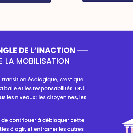
GLE DE L’INACTION
E LA MOBILISATION
 transition écologique, c’est que
 balle et les responsabilités. Or, il
s les niveaux : l
es citoyen·nes, les
t de contribuer à débloquer cette
ies à agir, et entraîner les autres