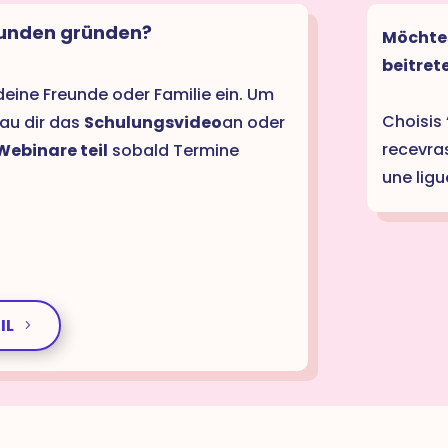
reunden gründen?
Möchtes
beitret
eine Freunde oder Familie ein. Um
Choisis 
hau dir das
Schulungsvideo
an oder
recevra
ebinare teil
sobald Termine
une ligu
IL