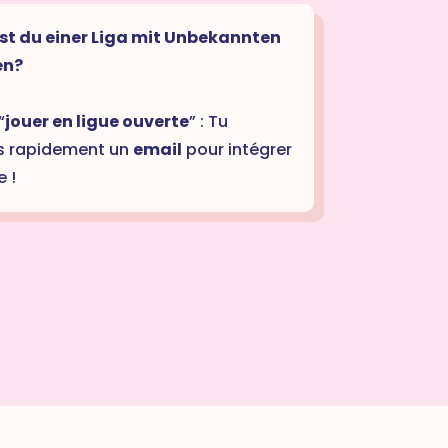
t du einer Liga mit Unbekannten
en?
“
jouer en ligue ouverte
” : Tu
s rapidement un
email
pour intégrer
e !