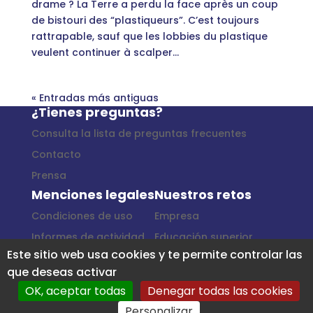
drame ? La Terre a perdu la face après un coup
de bistouri des “plastiqueurs”. C’est toujours
rattrapable, sauf que les lobbies du plastique
veulent continuer à scalper...
« Entradas más antiguas
¿Tienes preguntas?
Consulta la lista de preguntas frecuentes
Contacto
Prensa
Menciones legales
Nuestros retos
Condiciones de uso
Empresa
Informes de actividad
Educación superior
Este sitio web usa cookies y te permite controlar las
Colectividad
que deseas activar
Escolares
OK, aceptar todas
Denegar todas las cookies
Entre amigos
Personalizar