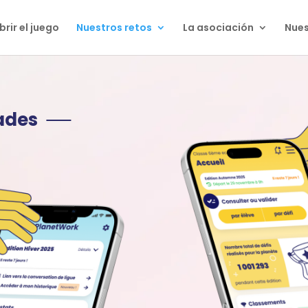
rir el juego
Nuestros retos
La asociación
Nues
dades