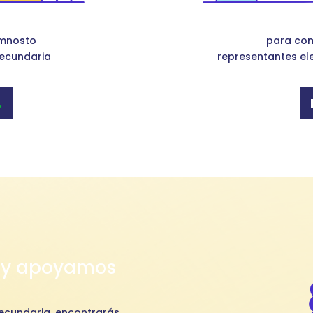
umnosto
para com
secundaria
representantes ele
y apoyamos
secundaria, encontrarás