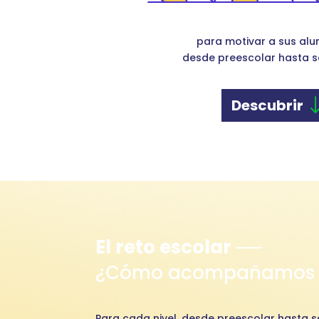
para motivar a sus al
desde preescolar hasta 
Descubrir
El reto escolar
¿Cómo acompañamos 
Para cada nivel, desde preescolar hasta 