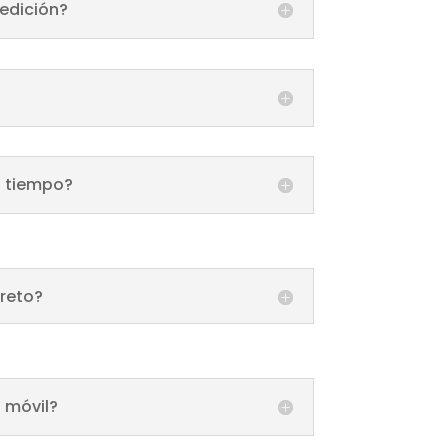
 edición?
o tiempo?
creto?
 móvil?