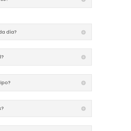
da día?
l?
uipo?
s?