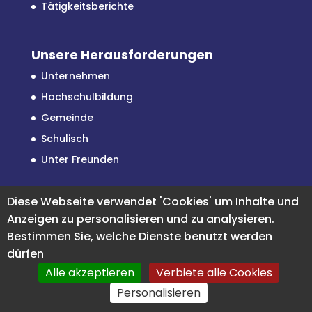
Tätigkeitsberichte
Unsere Herausforderungen
Unternehmen
Hochschulbildung
Gemeinde
Schulisch
Unter Freunden
Diese Webseite verwendet 'Cookies' um Inhalte und
Facebook
Instagram
LinkedIn
Anzeigen zu personalisieren und zu analysieren.
Bestimmen Sie, welche Dienste benutzt werden
Unterstützen Sie uns auf
1% for the planet
dürfen
Alle akzeptieren
Verbiete alle Cookies
Personalisieren