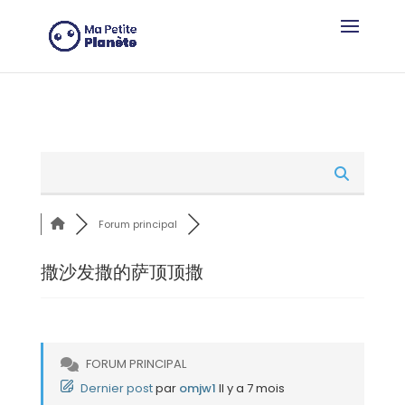
Panneau de gestion des cookies
Forum principal
撒沙发撒的萨顶顶撒
FORUM PRINCIPAL
Dernier post
par
omjw1
Il y a 7 mois