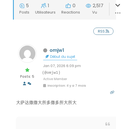
5
1
0
2,517
Posts
Utilisateurs
Reactions
Vu
RSS
omjw1
Début du sujet
Jan 07, 2026 6:09 pm
(@omjw1)
Posts: 5
Active Member
Inscription: Il y a 7 mois
大萨达撒撒大所多撒多所大所大