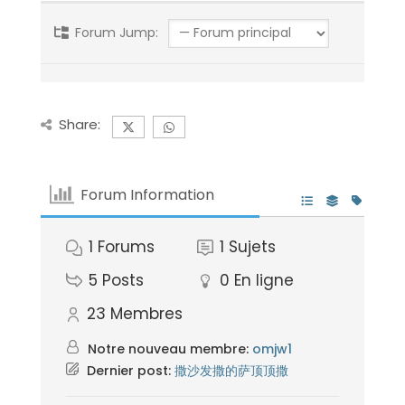
Forum Jump:
Share:
Forum Information
1
Forums
1
Sujets
5
Posts
0
En ligne
23
Membres
Notre nouveau membre:
omjw1
Dernier post:
撒沙发撒的萨顶顶撒