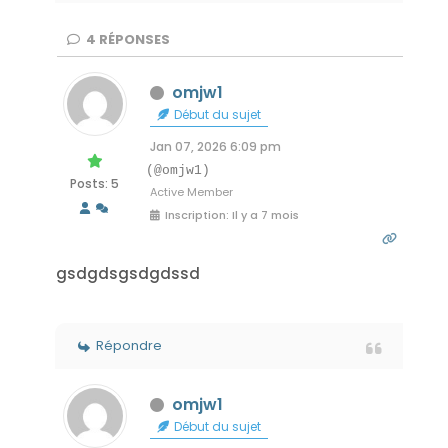
4
RÉPONSES
omjw1
Début du sujet
Jan 07, 2026 6:09 pm
(@omjw1)
Posts: 5
Active Member
Inscription: Il y a 7 mois
gsdgdsgsdgdssd
Répondre
omjw1
Début du sujet