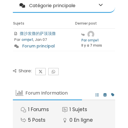
Catégorie principale
Sujets
Dernier post
撒沙发撒的萨顶顶撒
Par
omjw1
, Jan 07
Par omjw1
Il y a 7 mois
Forum principal
Share:
Forum Information
1
Forums
1
Sujets
5
Posts
0
En ligne