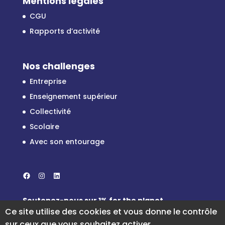
Mentions légales
CGU
Rapports d’activité
Nos challenges
Entreprise
Enseignement supérieur
Collectivité
Scolaire
Avec son entourage
Facebook
Instagram
LinkedIn
Soutenez-nous sur
1% for the planet
Ce site utilise des cookies et vous donne le contrôle
sur ceux que vous souhaitez activer