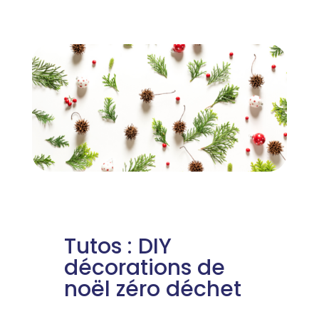
Tutos : DIY
décorations de
noël zéro déchet