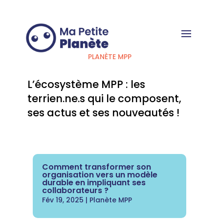
Panneau de gestion des cookies
PLANÈTE MPP
L’écosystème MPP : les
terrien.ne.s qui le composent,
ses actus et ses nouveautés !
Comment transformer son
organisation vers un modèle
durable en impliquant ses
collaborateurs ?
Fév 19, 2025
|
Planète MPP