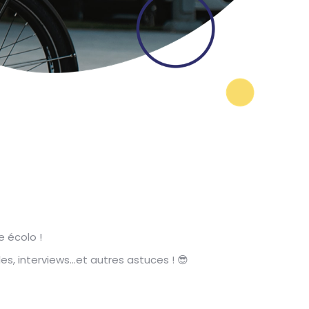
e écolo !
les, interviews…et autres astuces ! 😎