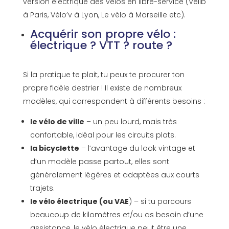
version électrique des vélos en libre-service (Vélib
à Paris, Vélo’v à Lyon, Le vélo à Marseille etc).
Acquérir son propre vélo :
électrique ? VTT ? route ?
Si la pratique te plait, tu peux te procurer ton
propre fidèle destrier ! Il existe de nombreux
modèles, qui correspondent à différents besoins :
le vélo de ville
– un peu lourd, mais très
confortable, idéal pour les circuits plats.
la bicyclette
– l’avantage du look vintage et
d’un modèle passe partout, elles sont
généralement légères et adaptées aux courts
trajets.
le vélo électrique (ou VAE
) – si tu parcours
beaucoup de kilomètres et/ou as besoin d’une
assistance, le vélo électrique peut être une