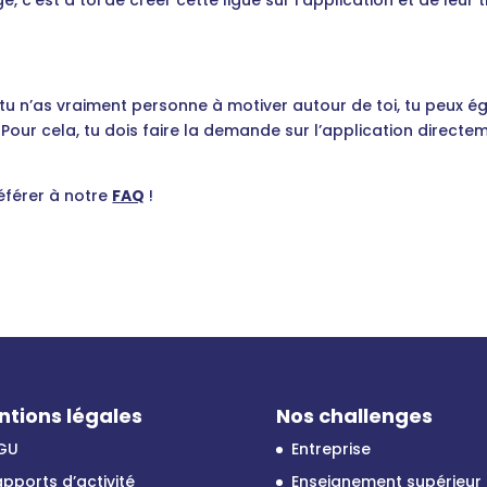
e, c’est à toi de créer cette ligue sur l’application et de leu
 tu n’as vraiment personne à motiver autour de toi, tu peux é
! Pour cela, tu dois faire la demande sur l’application directe
référer à notre
FAQ
!
ntions légales
Nos challenges
GU
Entreprise
pports d’activité
Enseignement supérieur