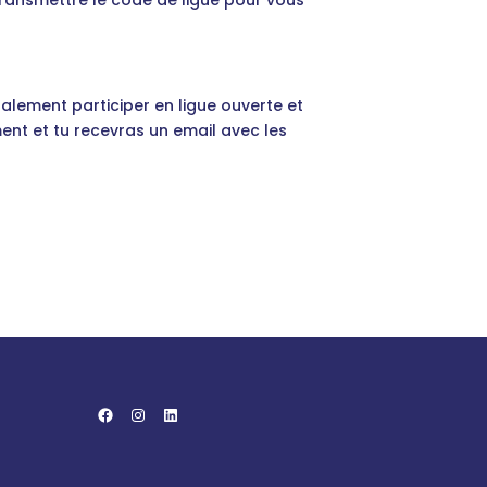
r transmettre le code de ligue pour vous
galement participer en ligue ouverte et
ment et tu recevras un email avec les
Facebook
Instagram
LinkedIn