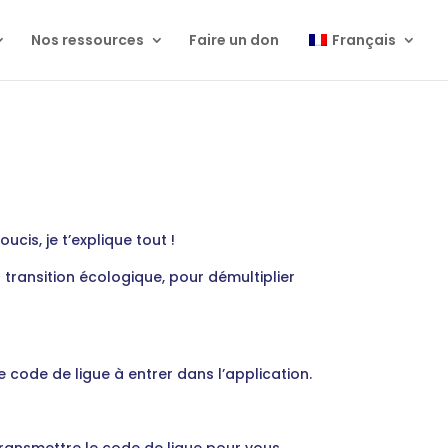
Nos ressources
Faire un don
Français
is, je t’explique tout !
a transition écologique, pour démultiplier
le code de ligue à entrer dans l’application.