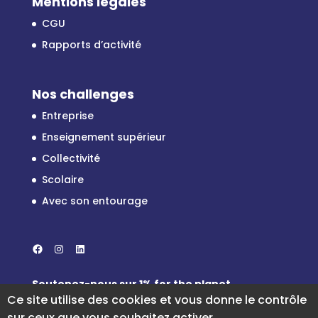
Mentions légales
CGU
Rapports d’activité
Nos challenges
Entreprise
Enseignement supérieur
Collectivité
Scolaire
Avec son entourage
Facebook
Instagram
LinkedIn
Soutenez-nous sur
1% for the planet
Ce site utilise des cookies et vous donne le contrôle
sur ceux que vous souhaitez activer