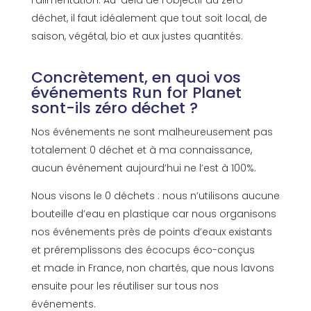
l’alimentation. Au-delà de l’objectif du zéro
déchet, il faut idéalement que tout soit local, de
saison, végétal, bio et aux justes quantités.
Concrètement, en quoi vos
événements Run for Planet
sont-ils zéro déchet ?
Nos événements ne sont malheureusement pas
totalement 0
déchet
et à ma connaissance,
aucun événement aujourd’hui ne l’est à
100%
.
Nous visons le 0 déchets :
nous n’utilisons
aucune
bouteille
d’eau en
plastique car
nous organisons
nos événements près de points d’eaux existants
et
préremplissons
des
écocups
éco-conçus
et
made
in France,
non chartés
, que nous lavons
ensuite pour les réutiliser sur tous nos
événements.