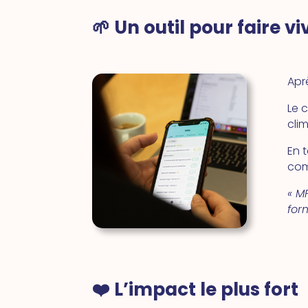
🌱 Un outil pour faire v
Apr
Le 
cli
En 
com
« M
for
❤️ L’impact le plus fort