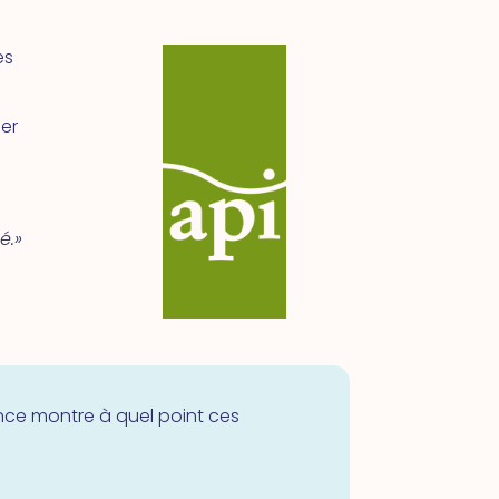
es
per
é.
»
ence montre à quel point ces