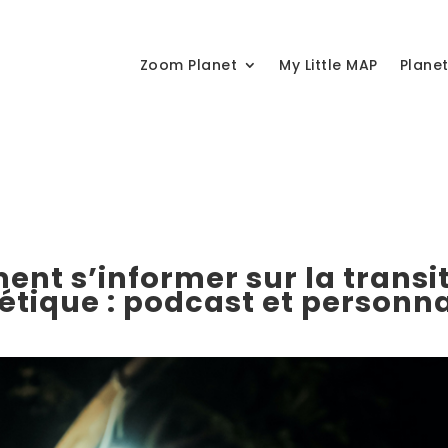
Zoom Planet
My Little MAP
Plane
nt s’informer sur la transi
étique : podcast et personna