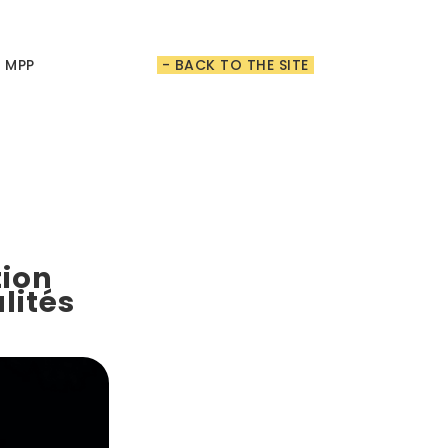
t MPP
- BACK TO THE SITE
tion
lités