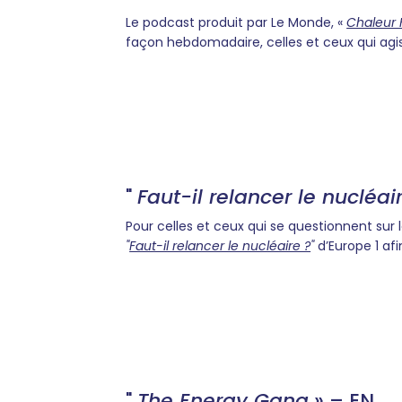
Le podcast produit par Le Monde, «
Chaleur
façon hebdomadaire, celles et ceux qui agis
"
Faut-il relancer le nucléai
Pour celles et ceux qui se questionnent sur le
"
Faut-il relancer le nucléaire ?
"
d’Europe 1 afi
"
The Energy Gang
» – EN