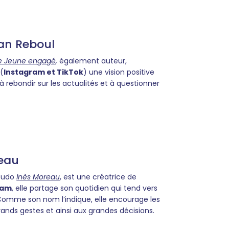
an Reboul
e Jeune engagé
,
également auteur,
 (
Instagram et TikTok
) une vision positive
à rebondir sur les actualités et à questionner
reau
seudo
Inès Moreau
, est une créatrice de
ram
, elle partage son quotidien qui tend vers
Comme son nom l’indique, elle encourage les
grands gestes et ainsi aux grandes décisions.