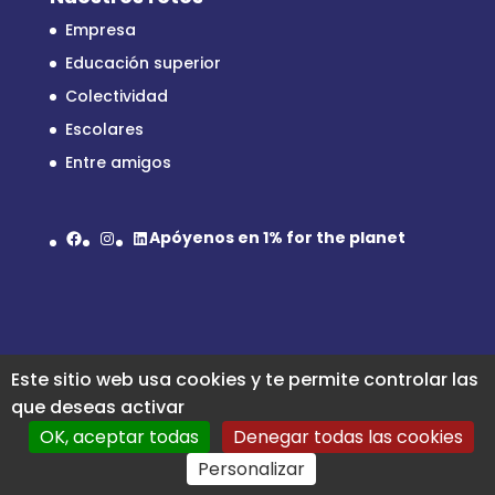
Empresa
Educación superior
Colectividad
Escolares
Entre amigos
Facebook
Instagram
LinkedIn
Apóyenos en
1% for the planet
Este sitio web usa cookies y te permite controlar las
que deseas activar
OK, aceptar todas
Denegar todas las cookies
Diseñado por
Elegant Themes
| Desarrollado
Personalizar
por
WordPress