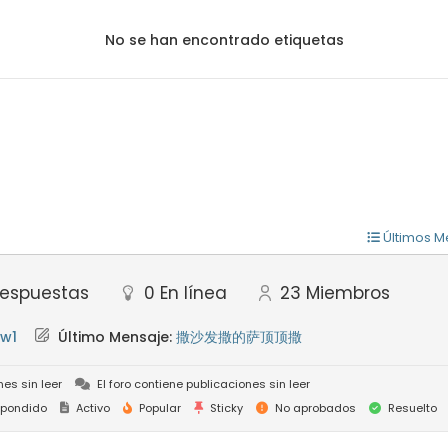
No se han encontrado etiquetas
Últimos M
espuestas
0
En línea
23
Miembros
w1
Último Mensaje:
撒沙发撒的萨顶顶撒
nes sin leer
El foro contiene publicaciones sin leer
pondido
Activo
Popular
Sticky
No aprobados
Resuelto