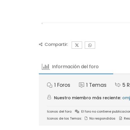
Compartir:
Información del foro
1
Foros
1
Temas
5
R
Nuestro miembro más reciente:
omj
Iconos del foro:
El foro no contiene publicacio
Iconos de los Temas:
No respondidos
Res