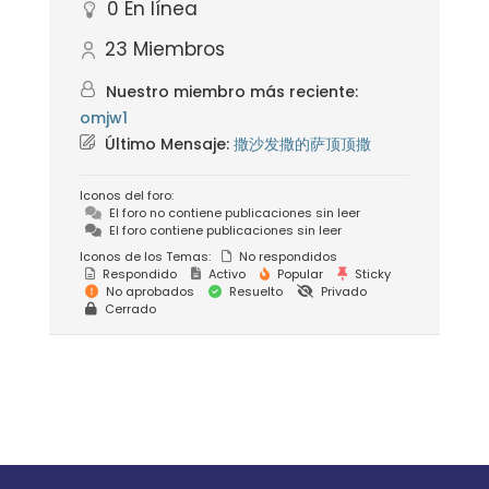
0
En línea
23
Miembros
Nuestro miembro más reciente:
omjw1
Último Mensaje:
撒沙发撒的萨顶顶撒
Iconos del foro:
El foro no contiene publicaciones sin leer
El foro contiene publicaciones sin leer
Iconos de los Temas:
No respondidos
Respondido
Activo
Popular
Sticky
No aprobados
Resuelto
Privado
Cerrado