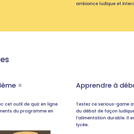
ambiance ludique et intera
ves
3ème ⭐️
Apprendre à déba
 cet outil de quiz en ligne
Testez ce serious-game av
léments du programme en
du débat de façon ludiqu
l’alimentation durable. Il 
lycée.