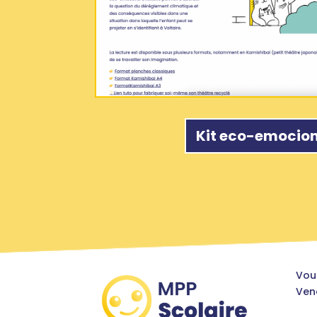
Kit eco-emocio
Vou
Vene