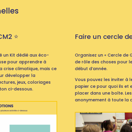
nelles
CM2 ⭐️
Faire un cercle d
é un Kit dédié aux éco-
Organisez un « Cercle de G
lasse pour apprendre à
de rôle des choses pour le
a crise climatique, mais ce
début d’année.
our développer la
Vous pouvez les inviter à le
ctures, jeux, coloriages
papier ce pour quoi ils et 
uton ci-dessous.
placer dans une boîte. Les
anonymement à toute la c