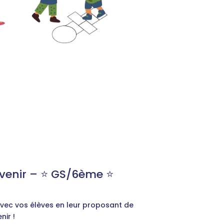
enir – ⭐️ GS/6ème ⭐️
 avec vos élèves en leur proposant de
nir !