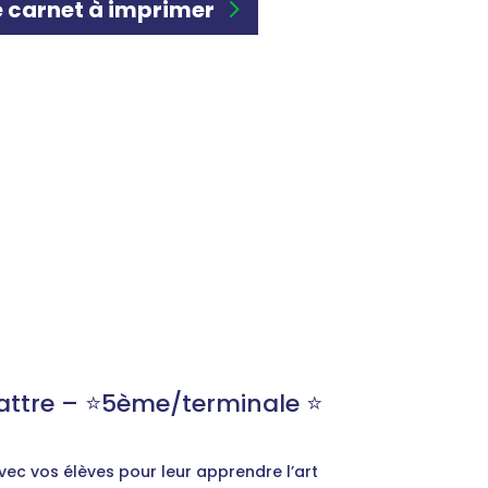
 carnet à imprimer
ttre – ⭐️5ème/terminale ⭐️
ec vos élèves pour leur apprendre l’art