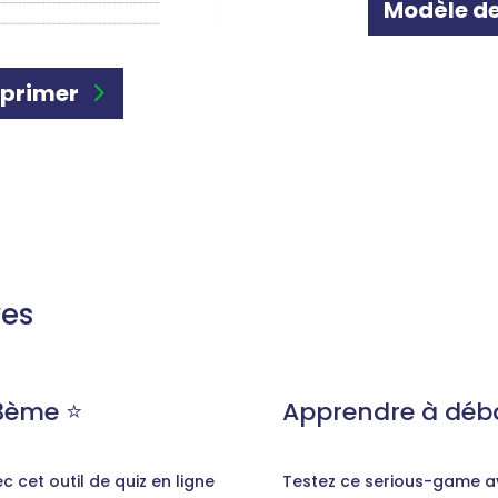
Modèle de
mprimer
ves
3ème ⭐️
Apprendre à déba
 cet outil de quiz en ligne
Testez ce serious-game av