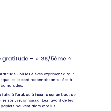
e gratitude – ⭐️ GS/5ème ⭐️
ratitude » où les élèves expriment à tour
squelles ils sont reconnaissants, liées à
s camarades.
 faire à l’oral, ou à inscrire sur un bout de
elles sont reconnaissant.e.s, avant de les
 papiers peuvent alors être lus