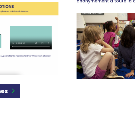
anonymement à toute la c
nes