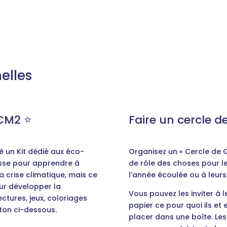
nelles
CM2 ⭐️
Faire un cercle d
é un Kit dédié aux éco-
Organisez un « Cercle de G
lasse pour apprendre à
de rôle des choses pour le
a crise climatique, mais ce
l’année écoulée ou à leur
our développer la
Vous pouvez les inviter à le
ctures, jeux, coloriages
papier ce pour quoi ils et 
uton ci-dessous.
placer dans une boîte. Les