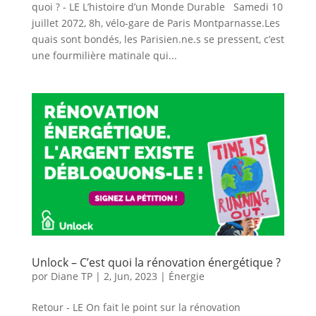
quoi ? - LE L’histoire d’un Monde Durable Samedi 10
juillet 2072, 8h, vélo-gare de Paris Montparnasse.Les
quais sont bondés, les Parisien.ne.s se pressent, c’est
une fourmilière matinale qui...
Unlock – C’est quoi la rénovation énergétique ?
por
Diane TP
|
2, Jun, 2023
|
Énergie
Retour - LE On fait le point sur la rénovation