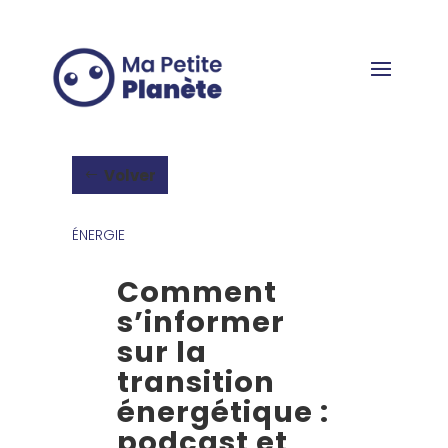
Panel de gestión de cookies
Volver
ÉNERGIE
Comment
s’informer
sur la
transition
énergétique :
podcast et