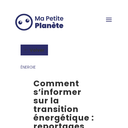
Panel de gestión de cookies
Volver
ÉNERGIE
Comment
s’informer
sur la
transition
énergétique :
reportages