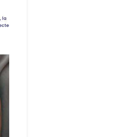
, la
lecte