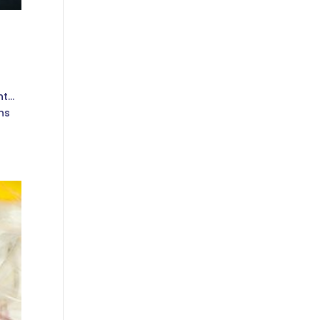
nt…
ns