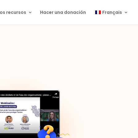
os recursos
Hacer una donación
Français