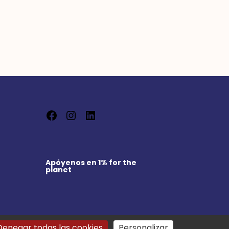
Facebook
Instagram
LinkedIn
Apóyenos en
1% for the
planet
Denegar todas las cookies
Personalizar