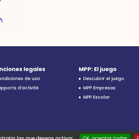
nciones legales
MPP: El juego
ondiciones de uso
Descubrir el juego
pports d’activité
MPP Empresas
MPP Escolar
OK, aceptar todas
ntrolar las que deseas activar