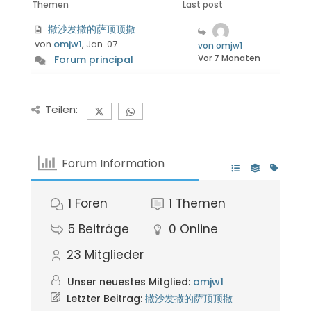
Themen
Last post
撒沙发撒的萨顶顶撒
von
omjw1
, Jan. 07
von omjw1
Vor 7 Monaten
Forum principal
Teilen:
Forum Information
1
Foren
1
Themen
5
Beiträge
0
Online
23
Mitglieder
Unser neuestes Mitglied:
omjw1
Letzter Beitrag:
撒沙发撒的萨顶顶撒