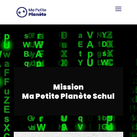
Cookie-Einstellungen
Video-
Video-
Player
Player
Mission
Ma Petite Planète Schul