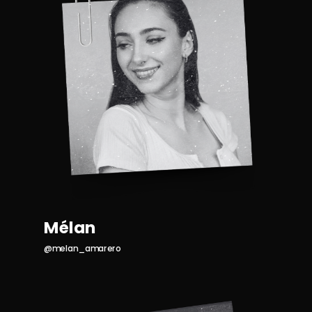
Mélan
@melan_amarero