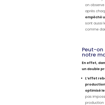
on observe
après chaqu
empêché un
sont aussi 
comme dans
Peut-on 
notre ma
En effet,
dan
un double pr
L’effet re
production
optimisé le
pas impossi
production 