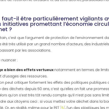
 faut-il être particulièrement vigilants 
 initiatives promettant l’économie circula
het ?
rtain, c’est que l’argument de protection de l’environnement da
 été très utilisé par un grand nombre d’acteurs, des industriel
 passant par les associations.
e nuancer :
ge a bien des effets vertueux
notamment en termes de limit
t d’usages des ressources.
’on peut critiquer fortement les effets des politiques publiques 
e des déchets depuis 50 ans, c’est qu’elles on fait une promes
lors qu’on s’est très tôt rendu compte qu’il n’est pas sans limi
ndre aux citoyens ceci : si vous mettez votre déchet dans la b
clé. Or, en réalité, même pour le PET
[
5
]
, l’un des plastiques les 