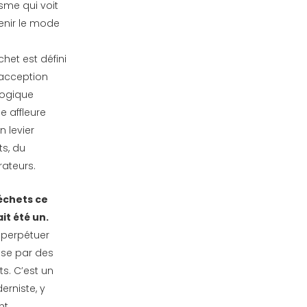
isme qui voit
enir le mode
chet est défini
l’acception
logique
 affleure
n levier
s, du
rateurs.
déchets ce
it été un.
 perpétuer
use par des
s. C’est un
rniste, y
nt.