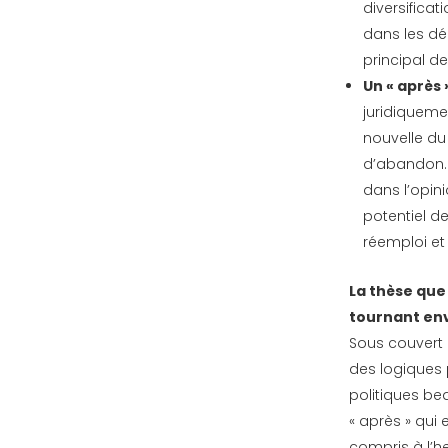
diversifica
dans les dé
principal d
Un « après 
juridiqueme
nouvelle du
d’abandon.
dans l’opin
potentiel d
réemploi et
La thèse que
tournant env
Sous couvert 
des logiques 
politiques b
« après » qui
compris à l’h