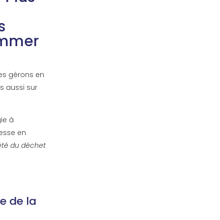
s
ommer
les gérons en
s aussi sur
ie à
resse en
iété du déchet
le de la