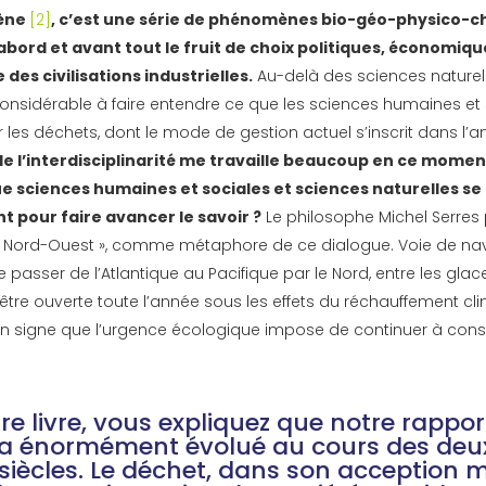
cène
[2]
, c’est une série de phénomènes bio-géo-physico-c
abord et avant tout le fruit de choix politiques, économiqu
e des civilisations industrielles.
Au-delà des sciences naturelle
nsidérable à faire entendre ce que les sciences humaines et 
r les déchets, dont le mode de gestion actuel s’inscrit dans l’
de l’interdisciplinarité me travaille beaucoup en ce mome
ue sciences humaines et sociales et sciences naturelles se
 pour faire avancer le savoir ?
Le philosophe Michel Serres 
 Nord-Ouest », comme métaphore de ce dialogue. Voie de nav
passer de l’Atlantique au Pacifique par le Nord, entre les glace
 être ouverte toute l’année sous les effets du réchauffement cl
r un signe que l’urgence écologique impose de continuer à cons
re livre, vous expliquez que notre rappor
 a énormément évolué au cours des deu
 siècles. Le déchet, dans son acception 