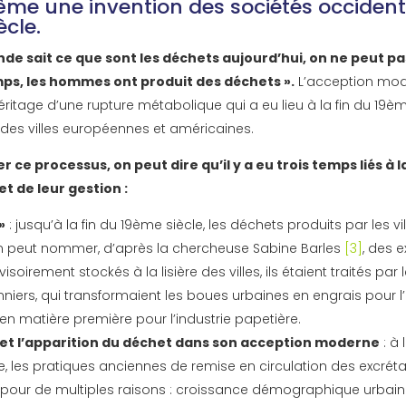
ême une invention des sociétés occiden
ècle.
nde sait ce que sont les déchets aujourd’hui, on ne peut pa
mps, les hommes ont produit des déchets ».
L’acception mo
éritage d’une rupture métabolique qui a eu lieu à la fin du 19èm
des villes européennes et américaines.
er ce processus, on peut dire qu’il y a eu trois temps liés à 
t de leur gestion :
»
: jusqu’à la fin du 19ème siècle, les déchets produits par les vi
on peut nommer, d’après la chercheuse Sabine Barles
[3]
, des 
visoirement stockés à la lisière des villes, ils étaient traités pa
onniers, qui transformaient les boues urbaines en engrais pour l’
 en matière première pour l’industrie papetière.
 et l’apparition du déchet dans son acception moderne
: à 
e, les pratiques anciennes de remise en circulation des excrét
 pour de multiples raisons : croissance démographique urbain