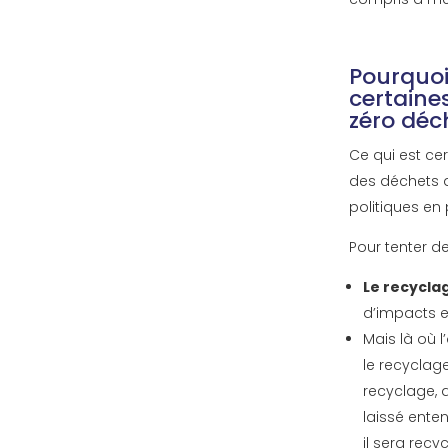
Pourquoi
certaines
zéro déc
Ce qui est ce
des déchets a
politiques en
Pour tenter d
Le recycla
d’impacts e
Mais là où l
le recyclag
recyclage, a
laissé ente
il sera recy