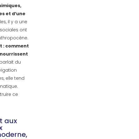
himiques,
es et d’une
s, il y a une
sociales ont
anthropocène.
nt : comment
 nourrissent
parlait du
igation
s, elle tend
imatique.
truire ce
t aux
x
moderne,