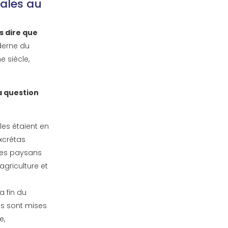
tales au
s dire que
derne du
e siècle,
la question
lles étaient en
excrétas
r les paysans
agriculture et
la fin du
as sont mises
e,