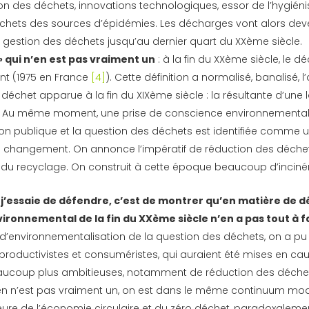
tion des déchets, innovations technologiques, essor de l’hygién
chets des sources d’épidémies. Les décharges vont alors dev
e gestion des déchets jusqu’au dernier quart du XXème siècle.
» qui n’en est pas vraiment un
: à la fin du XXème siècle, le dé
nt (1975 en France
[4]
). Cette définition a normalisé, banalisé, 
 déchet apparue à la fin du XIXème siècle : la résultante d’une 
 Au même moment, une prise de conscience environnementale
ion publique et la question des déchets est identifiée comme u
e changement. On annonce l’impératif de réduction des déchet
 du recyclage. On construit à cette époque beaucoup d’inciné
 j’essaie de défendre, c’est de montrer qu’en matière de 
ironnemental de la fin du XXème siècle n’en a pas tout à fa
d’environnementalisation de la question des déchets, on a pu
productivistes et consuméristes, qui auraient été mises en ca
eaucoup plus ambitieuses, notamment de réduction des déchet
 en n’est pas vraiment un, on est dans le même continuum mode
eure de l’économie circulaire et du zéro déchet, paradoxaleme