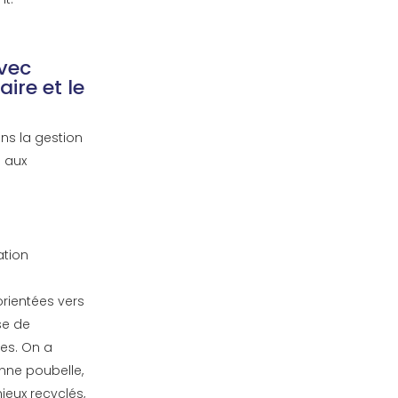
avec
ire et le
ns la gestion
s aux
ation
orientées vers
se de
tes. On a
onne poubelle,
mieux recyclés,