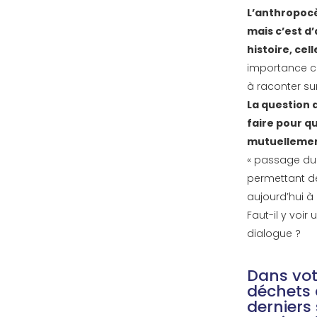
L’anthropo
mais c’est d’
histoire, cell
importance co
à raconter su
La question 
faire pour q
mutuellement
« passage du
permettant de 
aujourd’hui à
Faut-il y voi
dialogue ?
Dans vot
déchets
derniers