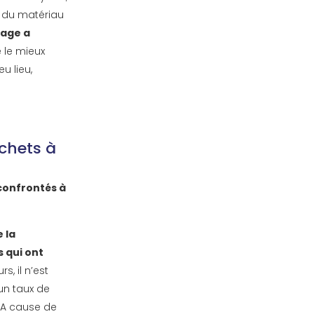
é du matériau
lage a
e le mieux
u lieu,
chets à
confrontés à
 la
 qui ont
urs, il n’est
un taux de
. A cause de