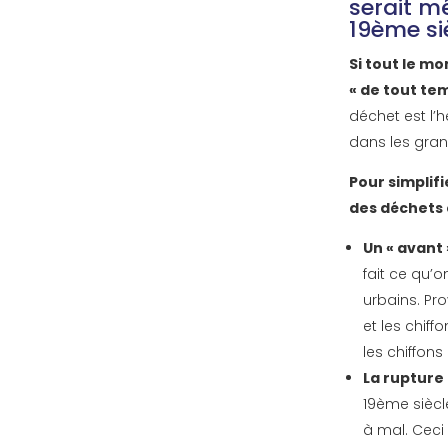
serait m
19ème si
Si tout le mo
« de tout te
déchet est l’h
dans les gran
Pour simplifi
des déchets e
Un « avant 
fait ce qu’
urbains. Pro
et les chiff
les chiffons
La rupture
19ème siècl
à mal. Ceci