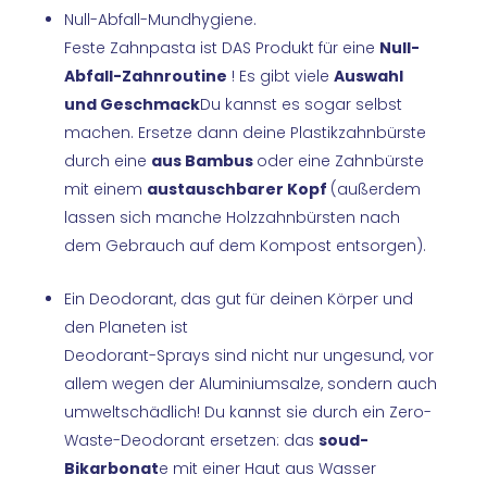
Null-Abfall-Mundhygiene.
Feste Zahnpasta ist DAS Produkt für eine
Null-
Abfall-Zahnroutine
! Es gibt viele
Auswahl
und Geschmack
Du kannst es sogar selbst
machen. Ersetze dann deine Plastikzahnbürste
durch eine
aus Bambus
oder eine Zahnbürste
mit einem
austauschbarer Kopf
(außerdem
lassen sich manche Holzzahnbürsten nach
dem Gebrauch auf dem Kompost entsorgen).
Ein Deodorant, das gut für deinen Körper und
den Planeten ist
Deodorant-Sprays sind nicht nur ungesund, vor
allem wegen der Aluminiumsalze, sondern auch
umweltschädlich! Du kannst sie durch ein Zero-
Waste-Deodorant ersetzen: das
soud-
Bikarbonat
e mit einer Haut aus Wasser