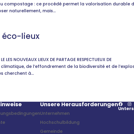
s du compostage : ce procédé permet la valorisation durable 
er naturellement, mais...
t éco-lieux
x - LE LES NOUVEAUX LIEUX DE PARTAGE RESPECTUEUX DE
imatique, de l’effondrement de la biodiversité et de l’explo
s cherchent à...
Facebook
Instagram
Hinweise
Unsere Herausforderungen
Unters
tzungsbedingungen
Unternehmen
hte
Hochschulbildung
Gemeinde