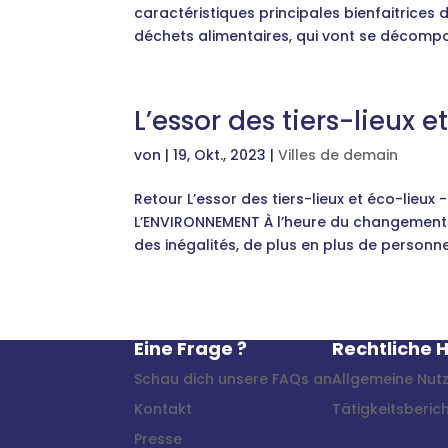
caractéristiques principales bienfaitrice
déchets alimentaires, qui vont se décompos
L’essor des tiers-lieux e
von
|
19, Okt., 2023
|
Villes de demain
Retour L’essor des tiers-lieux et éco-lieu
L’ENVIRONNEMENT À l’heure du changement cl
des inégalités, de plus en plus de personne
Eine Frage ?
Rechtliche 
Schau dich unsere FAQs an
Allgemeine Nu
Kontakt
Tätigkeitsberic
Presse