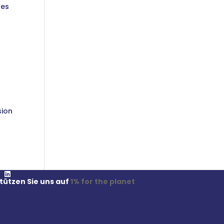
des
sion
LinkedIn
tützen Sie uns auf
1% for the planet