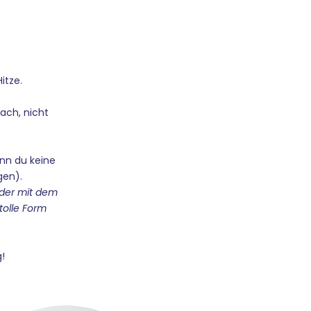
Hitze.
fach, nicht
nn du keine
gen).
oder mit dem
tolle Form
.
g!