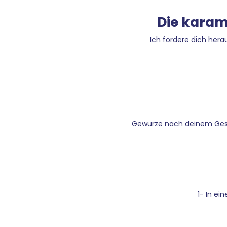
Die karam
Ich fordere dich herau
Gewürze nach deinem Gesc
1- In ei