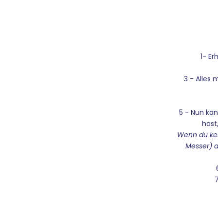
1- Er
3 - Alles 
5 - Nun ka
hast
Wenn du kei
Messer) a
7