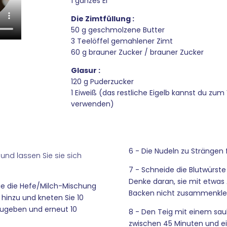
1 ganzes Ei
Die Zimtfüllung :
50 g geschmolzene Butter
3 Teelöffel gemahlener Zimt
60 g brauner Zucker / brauner Zucker
Glasur :
120 g Puderzucker
1 Eiweiß (das restliche Eigelb kannst du zu
verwenden)
6 - Die Nudeln zu Strängen 
 und lassen Sie sie sich
7 - Schneide die Blutwürste
Denke daran, sie mit etwas
ie die Hefe/Milch-Mischung
Backen nicht zusammenkle
i hinzu und kneten Sie 10
zugeben und erneut 10
8 - Den Teig mit einem sa
zwischen 45 Minuten und ei