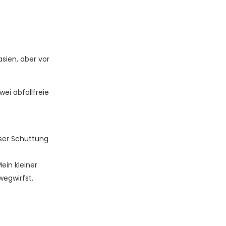
sien, aber vor
ei abfallfreie
oser Schüttung
ein kleiner
wegwirfst.