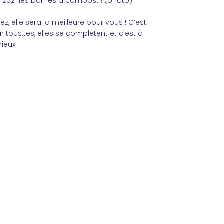
s 2021 les bornes à compost ! (photo)
z, elle sera la meilleure pour vous ! C’est-
r tous.tes, elles se complètent et c’est à
ieux.