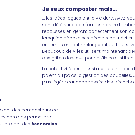
Je veux composter mais…
… les idées reçues ont la vie dure. Avez-vous
sont déjà sur place (oui, les rats ne tombe
repoussés en gérant correctement son co
lorsqu’on dépose ses déchets pour éviter
en temps en tout mélangeant, surtout si v
Beaucoup de villes utilisent maintenant d
des grilles dessous pour qu’ils ne s’infiltr
La collectivité peut aussi mettre en place 
paient au poids la gestion des poubelles,
plus légère car débarrassée des déchets d
?
oposant des composteurs de
s des camions poubelle va
ts, ce sont des
économies