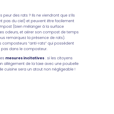
 peur des rats ? Ils ne viendront que s’ils
nt pas du ciel) et peuvent être facilement
mpost (bien mélanger à la surface
 les odeurs, et aérer son compost de temps
ous remarquez la présence de rats).
es composteurs “anti-rats” qui possèdent
ent pas dans le composteur.
des
mesures incitatives
: si les citoyens
 un allègement de la taxe avec une poubelle
e cuisine sera un atout non négligeable !