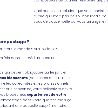
composteurs de quartier : elle teste depui
Quel que soit la solution que vous choisissie
à-dire qu’il n’y a pas de solution idéale pou
vous de trouver celle qui vous arrange le m
compostage ?
ur tout le monde !” Vrai ou faux ?
rs fois dans les médias. C’est un
ce qui devient obligatoire au 1er janvier
 des biodéchets
(vos restes de cuisine et
e les collectivités et les professionnels
tant que
citoyen.ne
, votre collectivité devra
r vos biodéchets
séparément de votre
 compostage dans votre quartier, mais ça
attribuant une poubelle supplémentaire