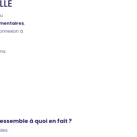
LLE
u
imentaires
,
onnexion à
ens.
ressemble à quoi en fait ?
les :