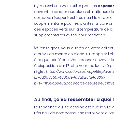
Il y a aussi une vraie utilité pour les
espaces
devront s’adapter aux aléas climatiques de 
compost récupéré est très nutritifs et donc
supplémentaire pour les plantes. Encore une 
des espaces verts sur la température de la v
supplémentaires évités pour l’entretien.
💡
Renseignez-vous auprès de votre collectiv
a prévu de mettre en place. Lui rappeler l’o
être que bénéfique.
Vous pouvez envoyer le
à disposition par l’Etat à votre collectivité 
règle :
https://www.notion.so/mapetiteplanet
f276d058c35746858e4a8a0251a40609?
pvs=4#694b948ad4ce4c1c84e83fee46c1b9
Au final, ç
a va ressembler à quoi 
La tendance qui se dessine est que la vill
très peu de composteur se retrouvent à l’