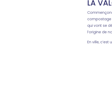
LA VA
Commençons pa
compostage :
qui vont se 
l’origine de n
En ville, c’es