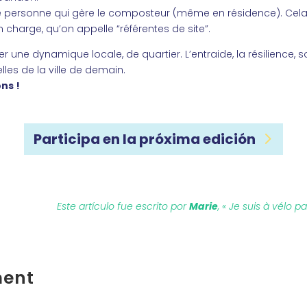
e personne qui gère le composteur (même en résidence). Cela 
n charge, qu’on appelle “référentes de site”.
 une dynamique locale, de quartier. L’entraide, la résilience
les de la ville de demain.
ns !
Participa en la próxima edición
Este artículo fue escrito por
Marie
, « Je suis à vélo 
ment