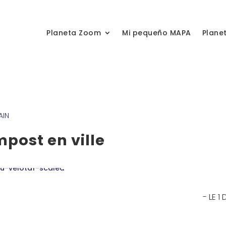
Planeta Zoom
Mi pequeño MAPA
Plane
AIN
mpost en ville
- LE 1