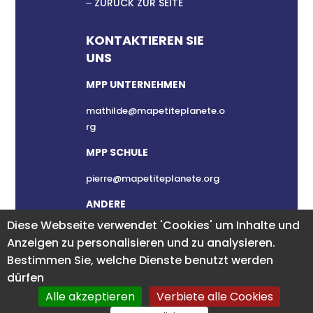
ZURÜCK ZUR SEITE
KONTAKTIEREN SIE
UNS
MPP UNTERNEHMEN
mathilde@mapetiteplanete.o
rg
MPP SCHULE
pierre@mapetiteplanete.org
ANDERE
Diese Webseite verwendet 'Cookies' um Inhalte und
clement@mapetiteplanete.or
Anzeigen zu personalisieren und zu analysieren.
g
Bestimmen Sie, welche Dienste benutzt werden
dürfen
Alle akzeptieren
Verbiete alle Cookies