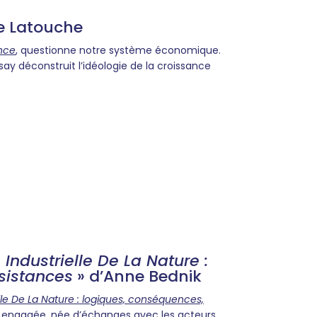
e Latouche
nce
, questionne notre système économique.
say déconstruit l’idéologie de la croissance
 Industrielle De La Nature :
sistances
» d’Anne Bednik
elle De La Nature : logiques, conséquences,
n engagée, née d’échanges avec les acteurs