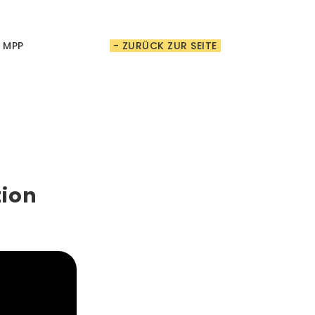
t MPP
- ZURÜCK ZUR SEITE
tion