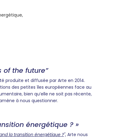
énergétique,
 of the future”
té
produite et diffusée par Arte en 2014.
ations des petites îles européennes face au
entaire, bien qu’elle ne soit pas récente,
s amène à nous questionner.
ansition énergétique ? »
and la transition énergétique ?
"
, Arte nous