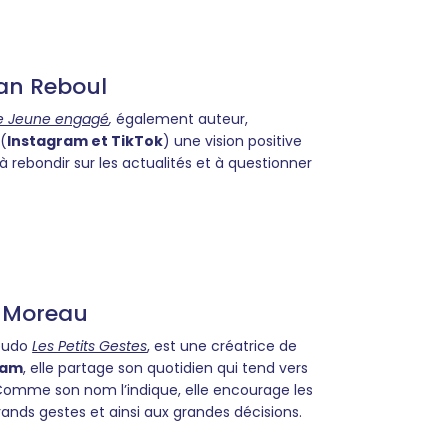
an Reboul
e Jeune engagé
,
également auteur,
 (
Instagram et TikTok
) une vision positive
à rebondir sur les actualités et à questionner
s Moreau
seudo
Les Petits Gestes
, est une créatrice de
ram
, elle partage son quotidien qui tend vers
Comme son nom l’indique, elle encourage les
grands gestes et ainsi aux grandes décisions.