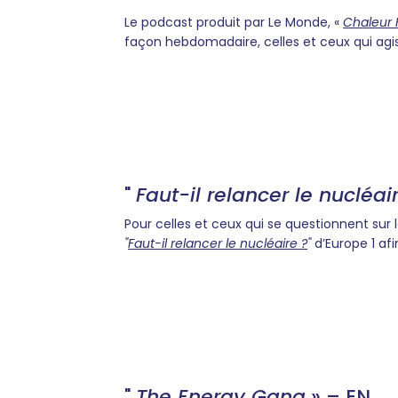
Le podcast produit par Le Monde, «
Chaleur
façon hebdomadaire, celles et ceux qui agis
"
Faut-il relancer le nucléai
Pour celles et ceux qui se questionnent sur le
"
Faut-il relancer le nucléaire ?
"
d’Europe 1 afi
"
The Energy Gang
» – EN