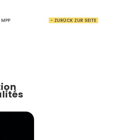
t MPP
- ZURÜCK ZUR SEITE
tion
lités