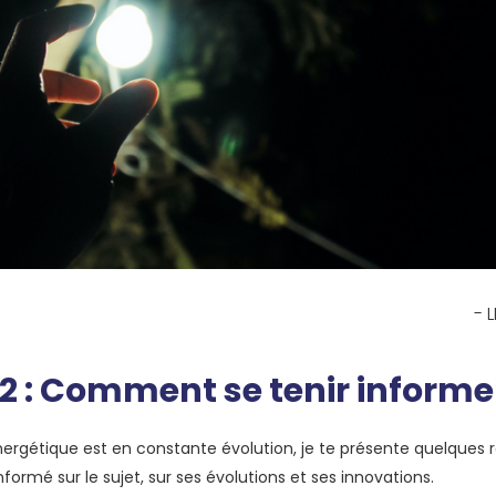
- 
 2 : Comment se tenir informe
nergétique est en constante évolution, je te présente quelques 
informé sur le sujet, sur ses évolutions et ses innovations.