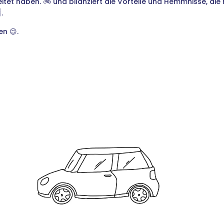
eitet haben.
🚲 und bilanziert die Vorteile und Hemmnisse, die
.
n 😉.