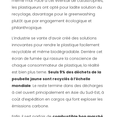
même mal. Face à cet éventail de catastrophes,
les plastiqueurs ont opté pour ladite solution du
recyclage, davantage pour le greenwashing
plutôt que par engagement écologique et
philanthropique.
L’industrie se vante d’avoir créé des solutions
innovantes pour rendre le plastique facilement
recyclable et même biodégradable. Derrière cet
écran de fumée qui rassure la conscience de
chaque consommateur de plastique, la réalité
est bien plus terne.
Seuls 9% des déchets de la
poubelle jaune sont recyclés à l’échelle
mondiale
. Le reste termine dans des décharges
à ciel ouvert principalement en Asie du Sud-Est, à
coût d’expédition en cargos qui font exploser les
émissions carbone.
Enfin, il sert parfois de
combustible bon marché