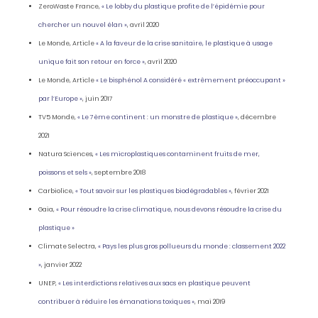
ZeroWaste France,
« Le lobby du plastique profite de l’épidémie pour
chercher un nouvel élan »
, avril 2020
Le Monde, Article
« A la faveur de la crise sanitaire, le plastique à usage
unique fait son retour en force »
, avril 2020
Le Monde, Article
« Le bisphénol A considéré « extrêmement préoccupant »
par l’Europe »
, juin 2017
TV5 Monde,
« Le 7ème continent : un monstre de plastique »
, décembre
2021
Natura Sciences,
« Les microplastiques contaminent fruits de mer,
poissons et sels »
, septembre 2018
Carbiolice,
« Tout savoir sur les plastiques biodégradables »
, février 2021
Gaia,
« Pour résoudre la crise climatique, nous devons résoudre la crise du
plastique »
Climate Selectra,
« Pays les plus gros pollueurs du monde : classement 2022
»
, janvier 2022
UNEP,
« Les interdictions relatives aux sacs en plastique peuvent
contribuer à réduire les émanations toxiques »
, mai 2019