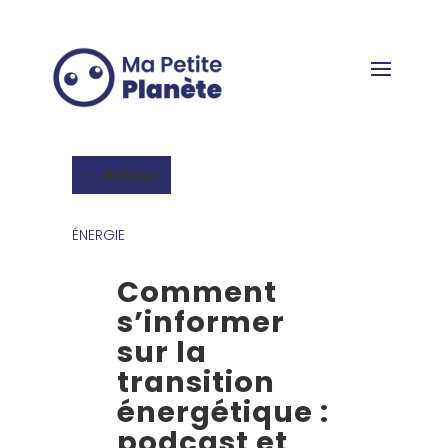
Panneau de gestion des cookies
Retour
ÉNERGIE
Comment
s’informer
sur la
transition
énergétique :
podcast et